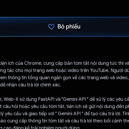
Bỏ phiếu
Đã bình chọn!
iện ích của Chrome, cung cấp bản tóm tắt nội dung tức thì 
ơng tác cho mọi trang web hoặc video trên YouTube. Người d
em thông tin tổng quan ngắn gọn về các trang web và video,
để nhận câu trả lời chính xác.
, Web-X sử dụng FastAPI và "Gemini API " để xử lý các yêu cầ
 câu hỏi hoặc yêu cầu tóm tắt, tiện ích sẽ gửi nội dung đến p
lý yêu cầu và giao tiếp với " Gemini API " để tạo câu trả lời. Tí
o cung cấp thông tin tóm tắt và câu trả lời theo bối cảnh the
ng cao đáng kể trải nghiệm người dùng