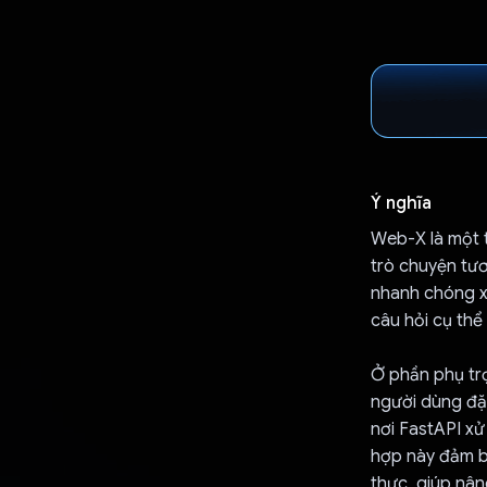
Ý nghĩa
Web-X là một t
trò chuyện tư
nhanh chóng x
câu hỏi cụ thể 
Ở phần phụ trợ
người dùng đặt
nơi FastAPI xử 
hợp này đảm bả
thực, giúp nâ