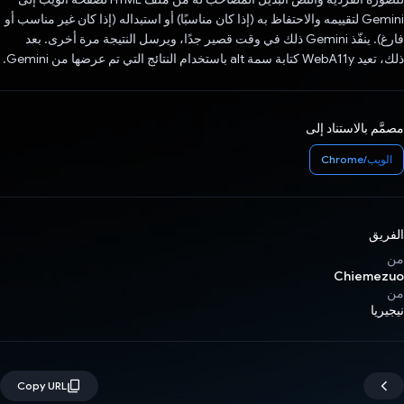
Gemini لتقييمه والاحتفاظ به (إذا كان مناسبًا) أو استبداله (إذا كان غير مناسب أو
فارغ). ينفّذ Gemini ذلك في وقت قصير جدًا، ويرسل النتيجة مرة أخرى. بعد
ذلك، تعيد WebA11y كتابة سمة alt باستخدام النتائج التي تم عرضها من Gemini.
مصمَّم بالاستناد إلى
الويب/Chrome
الفريق
من
Chiemezuo
من
نيجيريا