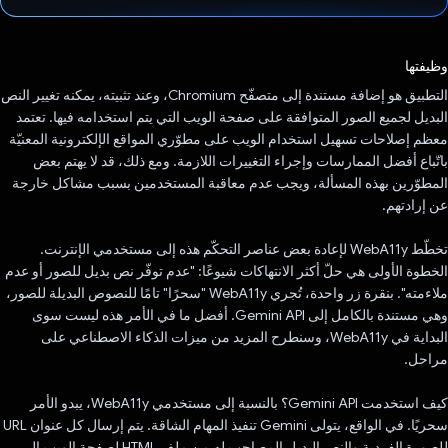
تم التصويت.
وظيفتها
التطبيق هو إضافة مستندة إلى متصفّح Chromium، وعند تثبيته، يمكنه تغيير النص
البديل لجميع الصور المتوافقة على صفحة الويب التي يتم استخدامه فيها. تعتمد
معظم إصلاحات تسهيل استخدام الويب على مطوّري المواقع الإلكترونية المعنيّة
باتّباع أفضل الممارسات وإجراء التغييرات اللازمة. ومع ذلك، قد لا يهتم بعض
المطوّرين بهذه المسألة، ويجب عدم معاقبة المستخدمين بسبب مشاكل خارجة
عن إرادتهم.
تخطّط WebA11y لإعادة بعض عناصر التحكّم هذه إلى مستخدمي الإنترنت.
الخطوة الأولى هي حلّ أكثر الانتهاكات شيوعًا: "عدم توفّر نص بديل للصور أو عدم
ملاءمته". بنقرة زر واحدة، تُجري WebA11y "سحرًا" تامًا للنصوص البديلة للصور،
وهي مستندة بالكامل إلى Gemini API. أفضل ما في الأمر هذه ليست سوى
البداية في WebA11y، وسنطرح المزيد من ميزات الذكاء الاصطناعي على
مراحل.
كيف استخدمت Gemini API؟ بالنسبة إلى مستخدمي WebA11y، يبدو الأمر
سحريًا. في الواقع، يتولى Gemini تنفيذ المهام الشاقة. يتم إرسال كل عنوان URL
للصورة الفردية والنص البديل المصاحب له من ملف HTML لصفحة الويب إلى