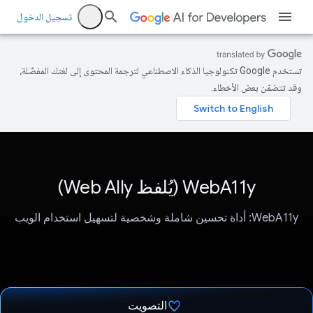
تسجيل الدخول
تستخدم Google تكنولوجيا الذكاء الاصطناعي لترجمة المحتوى إلى لغتك المفضّلة،
وقد تتضمّن بعض الأخطاء.
WebA11y (يُلفظ Web Ally)
WebA11y: أداة تحسين شاملة وشخصية لتسهيل استخدام الويب
التصويت