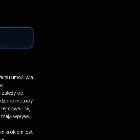
waniu umożliwia
ie
 zależy od
awdzone metody
rzejmować się
e mają wpływu.
m krokiem jest
ni