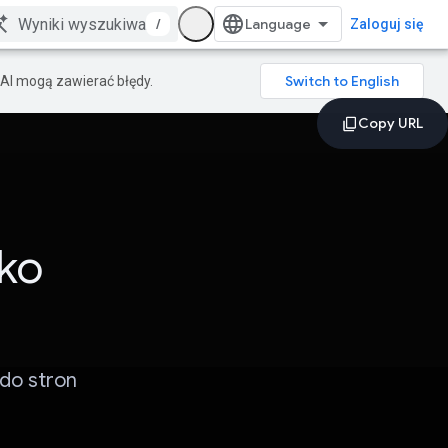
/
Zaloguj się
AI mogą zawierać błędy.
ko
do stron