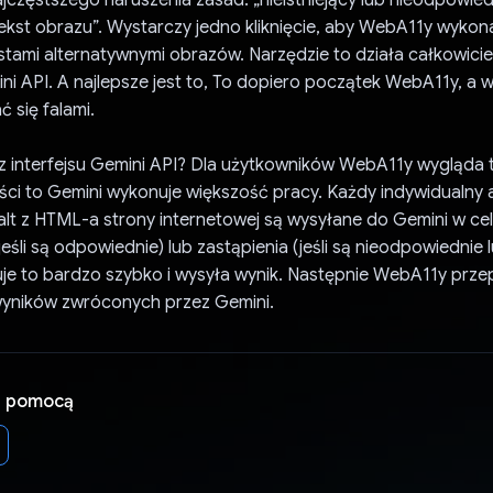
ekst obrazu”. Wystarczy jedno kliknięcie, aby WebA11y wykon
kstami alternatywnymi obrazów. Narzędzie to działa całkowici
ini API. A najlepsze jest to, To dopiero początek WebA11y, a wi
ć się falami.
z interfejsu Gemini API? Dla użytkowników WebA11y wygląda t
ści to Gemini wykonuje większość pracy. Każdy indywidualny
 alt z HTML-a strony internetowej są wysyłane do Gemini w ce
jeśli są odpowiednie) lub zastąpienia (jeśli są nieodpowiednie 
je to bardzo szybko i wysyła wynik. Następnie WebA11y przep
 wyników zwróconych przez Gemini.
a pomocą