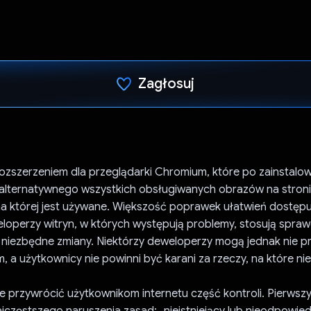
Zagłosuj
Głos oddany
 rozszerzeniem dla przeglądarki Chromium, które po zainstalo
 alternatywnego wszystkich obsługiwanych obrazów na stron
na której jest używane. Większość poprawek ułatwień dostępu
eloperzy witryn, w których występują problemy, stosują spr
 niezbędne zmiany. Niektórzy deweloperzy mogą jednak nie p
 a użytkownicy nie powinni być karani za rzeczy, na które ni
 przywrócić użytkownikom internetu część kontroli. Pierwszy
jczęstszego naruszenia zasad: „nieistniejący lub nieodpowied