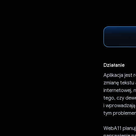
Działanie
Aplikacja jest
zmianę tekstu
internetowej, 
tego, czy dew
i wprowadzają
tym problemem,
WebA11 planuje
naprawienie na