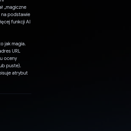
ał „magiczne
e na podstawie
ęcej funkcji AI
o jak magia.
 adres URL
lu oceny
lub puste).
isuje atrybut