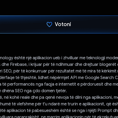
Votoni
Votuar!
ology është një aplikacion ueb i zhvilluar me teknologji moder
s dhe Firebase, i krijuar për të ndihmuar dhe drejtuar blogerët
ri SEO, për të konkurruar për rezultatet më të mira të kërkimit
ndërfaqe të thjeshtë, lidhet nëpërmjet API me Google Search 
a të performancës nga faqja e internetit e përdoruesit dhe 
të dhëna SEO nga çdo domen tjetër.
, në kohë reale dhe pa qenë nevoja të dilni nga aplikacioni, m
humë të vlefshme për t'u ndarë me trurin e aplikacionit, që ës
ëtë aplikacion të pabesueshëm është se nga i njëjti Prompt d
illuara paraprakisht, ne marrim aplikacionin për të ekzekutu