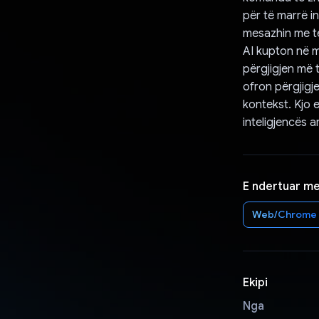
për të marrë i
mesazhin me te
AI kupton në m
përgjigjen më 
ofron përgjigj
kontekst. Kjo 
inteligjencës ar
E ndertuar m
Web/Chrome
Ekipi
Nga