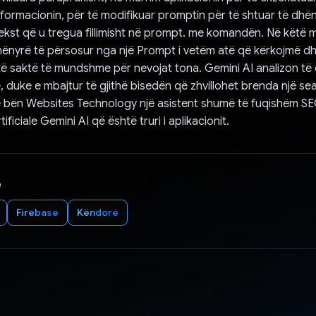
nformacionin, për të modifikuar promptin për të shtuar të dhë
kst që u tregua fillimisht në prompt. me komandën. Në këtë 
ënyrë të përsosur nga një Prompt i vetëm atë që kërkojmë d
të saktë të mundshme për nevojat tona. Gemini AI analizon të
e, duke e mbajtur të gjithë bisedën që zhvillohet brenda një s
e bën Websites Technology një asistent shumë të fuqishëm SE
tificiale Gemini AI që është truri i aplikacionit.
e
Firebase
Këndore