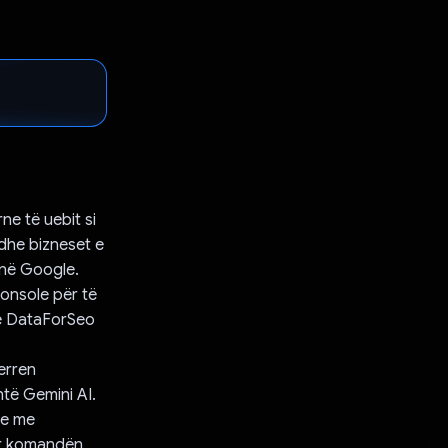
ne të uebit si
 dhe bizneset e
 në Google.
Console për të
me DataForSeo
erren
htë Gemini AI.
he me
ar komandën,