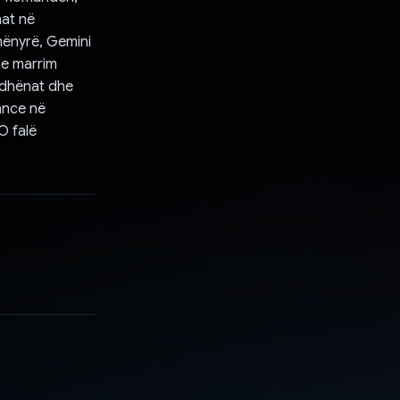
nat në
mënyrë, Gemini
he marrim
 dhënat dhe
eance në
O falë