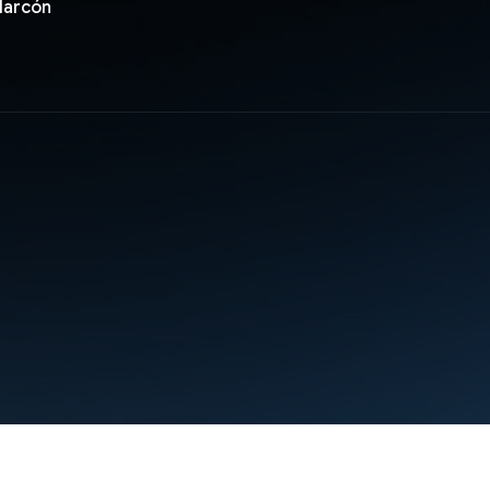
larcón