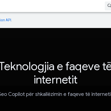
ion API
.
Teknologjia e faqeve t
internetit
Seo Copilot për shkallëzimin e faqeve të interneti