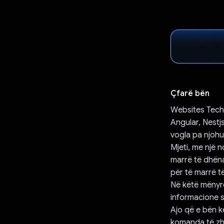
Çfarë bën
Websites Techn
Angular, Nestj
vogla pa njohu
Mjeti, me një 
marrë të dhën
për të marrë 
Në këtë mënyrë
informacione s
Ajo që e bën k
komanda të zhv