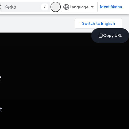
/
Identifikohu
ë
t