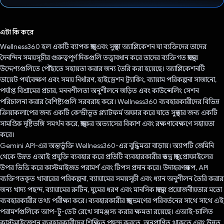
ভোট দিয়েছেন!
এটা কি করে
Wellness360 হল একটি ব্যাপক স্বাস্থ্য এবং সুস্থতা অ্যাপ্লিকেশন যা ব্যক্তিদের তাদের
দৈনন্দিন সময়সূচীর গুরুত্বপূর্ণ দিকগুলি তত্ত্বাবধান করে তাদের ব্যক্তিগত স্বাস্থ্যের
উদ্দেশ্যগুলিতে পৌঁছাতে সহায়তা করার জন্য তৈরি করা হয়েছে। অ্যাপ্লিকেশনটি
ডায়েট পর্যবেক্ষণ এবং সময় নির্ধারণ, হাইড্রেশন ট্র্যাকিং, ব্যায়াম পরিকল্পনা সাজানো,
পর্যাপ্ত বিশ্রামের প্রচার, মননশীলতা অনুশীলনে জড়িত এবং কাউন্সেলিং সেশন
পরিচালনা করার বৈশিষ্ট্যগুলি সরবরাহ করে। Wellness360 ব্যবহারকারীদের বিভিন্ন
ক্রিয়াকলাপের জন্য একটি কেন্দ্রীভূত প্ল্যাটফর্ম অফার করে যাতে সুস্থতার জন্য একটি
সামগ্রিক দৃষ্টিভঙ্গি সমর্থন করে, স্বাস্থ্যকর অভ্যাসের বিকাশ এবং রক্ষণাবেক্ষণে সহায়তা
করে।
Gemini API-এর অন্তর্ভুক্তি Wellness360-এর বুদ্ধিমত্তা বাড়ায়। অ্যাপটি জেমিনি
থেকে উন্নত এআই প্রযুক্তি ব্যবহার করে প্রতিটি ব্যবহারকারীর স্বতন্ত্র স্বাস্থ্য প্রোফাইলের
উপর ভিত্তি করে কাস্টমাইজড পরামর্শ এবং টিপস প্রদান করে। উদাহরণস্বরূপ, API
ব্যক্তিগতকৃত খাবারের পরিকল্পনা, ব্যায়ামের সময়সূচী এবং ধ্যান অনুশীলন তৈরি করার
জন্য খাদ্য পছন্দ, ব্যায়ামের রুটিন, ঘুমের ধরণ এবং মানসিক স্বাস্থ্যের প্রয়োজনীয়তার মতো
ব্যবহারকারীর তথ্য পরীক্ষা করে। ব্যবহারকারীর স্বাস্থ্য ভ্রমণের পরিবর্তনের সাথে সাথে এই
পরামর্শগুলিকে আপ-টু-ডেট রেখে সামঞ্জস্য করার ক্ষমতা রয়েছে। এআই-চালিত
কাস্টমাইজেশন ব্যবহারকারীদের শিক্ষিত পছন্দ করতে, অনুপ্রাণিত থাকতে এবং উন্নত