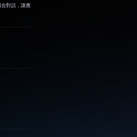
多回合對話，讓應
。