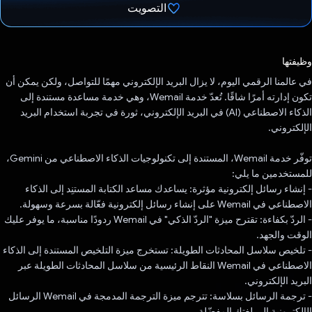
التصويت
تم التصويت.
وظيفتها
في عالمنا الرقمي اليوم، لا يزال البريد الإلكتروني مهمًا للتواصل، ولكن يمكن أن
تكون إدارته أمرًا شاقًا. تُعدّ خدمة Wemail، وهي خدمة مساعدة مستندة إلى
الذكاء الاصطناعي (AI) في البريد الإلكتروني، ثورة في تجربة استخدام البريد
الإلكتروني.
توفّر خدمة Wemail، المستندة إلى تكنولوجيات الذكاء الاصطناعي من Gemini،
للمستخدمين ما يلي:
- إنشاء رسائل إلكترونية مؤثرة: يساعدك مساعد الكتابة المستنِد إلى الذكاء
الاصطناعي في Wemail على إنشاء رسائل إلكترونية فعّالة بسرعة وسهولة.
- الردّ بكفاءة: تقترح ميزة "الردّ الذكي" في Wemail ردودًا مناسبة، ما يوفر عليك
الوقت والجهد.
- تلخيص سلاسل المحادثات الطويلة: تستخرج ميزة التلخيص المستندة إلى الذكاء
الاصطناعي في Wemail النقاط الرئيسية من سلاسل المحادثات الطويلة عبر
البريد الإلكتروني.
- ترجمة الرسائل بسلاسة: تترجم ميزة الترجمة المدمجة في Wemail الرسائل
الإلكترونية إلى لغتك المفضّلة.