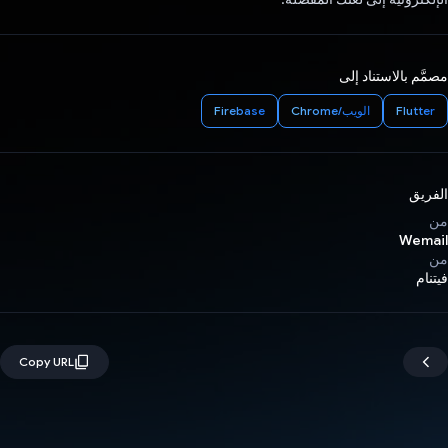
مصمَّم بالاستناد إلى
Flutter
الويب/Chrome
Firebase
الفريق
من
Wemail
من
فيتنام