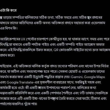
ভোট দিয়েছেন!
এটা কি করে
স্বল্প ভাড়ার সম্পত্তির মালিকদের সঠিক তথ্য, সঠিক সময়ে এবং সঠিক স্থানে প্রদানের
মাধ্যমে তাদের অতিথিদের একটি অনন্য অভিজ্ঞতা প্রদানে সহায়তা করা ওয়েলকাম
এর মিশন কি।
অ্যাপ্লিকেশানের UX গেস্টের চারপাশে কেন্দ্রীভূত হয়, যা থাকার আগে, সময় এবং পরে
মিথস্ক্রিয়া মাধ্যমে একটি পর্যটক গাইড এবং একটি সম্পত্তি গাইড অ্যাক্সেস অফার
করে। এই মিথস্ক্রিয়াগুলিকে উন্নত করতে, QR কোডগুলি সাইটের তথ্যে দ্রুত অ্যাক্সেস
প্রদান করে।
যাইহোক, এই অভিজ্ঞতা মালিক কর্তৃক প্রদত্ত তথ্যের পরিমাণ এবং মানের উপর নির্ভর
করে, যা জটিল এবং সময়সাপেক্ষ হতে পারে। সেজন্য হোয়াট এ ওয়েলকাম তাদের
সমর্থন করার জন্য একটি উদ্ভাবনী পদ্ধতির প্রস্তাব দেয়। Gemini, Google Maps
এবং Google Translate-এর সৃজনশীল ব্যবহারের সাথে, সবকিছুই সহজ এবং
কার্যকরী হয়ে ওঠে: কী একটি স্বাগতম উপাদানের পরামর্শ দেয়, মালিকের কথ্য
মন্তব্যগুলি প্রতিলিপি করে এবং একটি পেশাদার শৈলীতে এবং 9টি ভাষায় সেগুলিকে
সংস্কার করে৷ এটি একটি উচ্চ-মানের উপস্থাপনা তৈরি করতে সেরা ফটো, ঠিকানা এবং
পর্যালোচনাগুলিও খুঁজে পায়৷