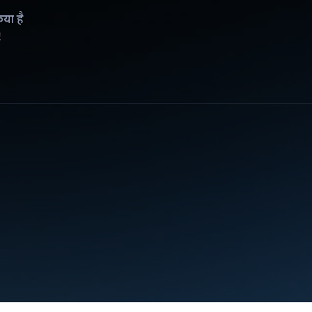
िया है
!