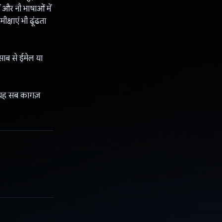
 और नौ भाषाओं में
क्षाएं भी ढूंढता
साब से ईमेल या
र यह सब कागज़