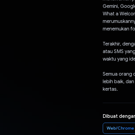
Gemini, Googl
What a Welcom
merumuskannya 
menemukan foto
Terakhir, den
atau SMS yang
waktu yang ide
Semua orang d
lebih baik, d
kertas.
Dibuat denga
Web/Chrome