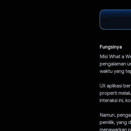
Fungsinya
Misi What a W
pengalaman un
waktu yang tep
UX aplikasi b
properti melal
interaksi ini,
Namun, pengala
pemilik, yang
menawarkan pe