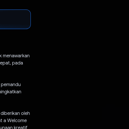
ek menawarkan
epat, pada
n pemandu
ningkatkan
diberikan oleh
at a Welcome
naan kreatif