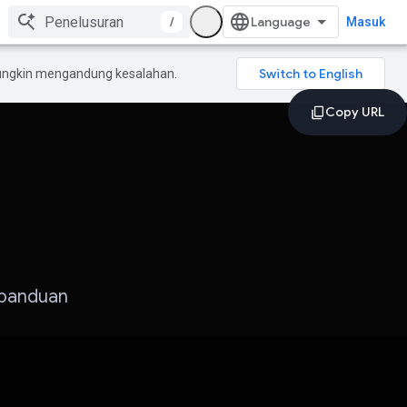
/
Masuk
mungkin mengandung kesalahan.
 panduan