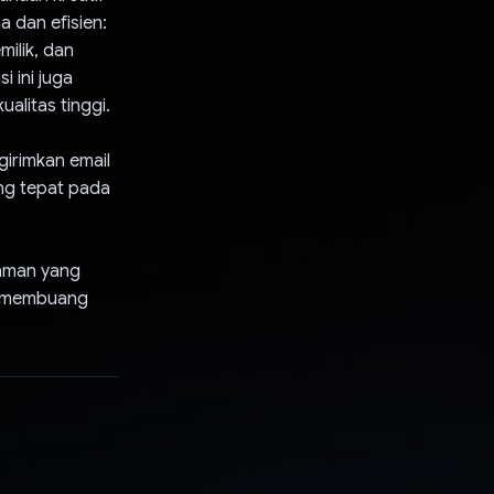
 dan efisien:
ilik, dan
 ini juga
alitas tinggi.
irimkan email
ng tepat pada
aman yang
pa membuang