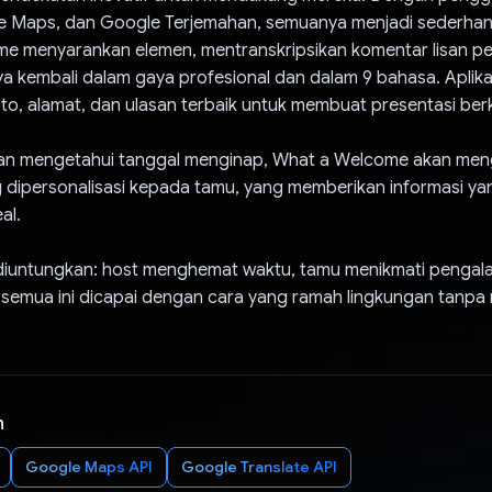
e Maps, dan Google Terjemahan, semuanya menjadi sederhana
e menyarankan elemen, mentranskripsikan komentar lisan pem
kembali dalam gaya profesional dan dalam 9 bahasa. Aplikasi
, alamat, dan ulasan terbaik untuk membuat presentasi berku
gan mengetahui tanggal menginap, What a Welcome akan meng
 dipersonalisasi kepada tamu, yang memberikan informasi ya
al.
iuntungkan: host menghemat waktu, tamu menikmati pengal
an semua ini dicapai dengan cara yang ramah lingkungan tan
n
Google Maps API
Google Translate API