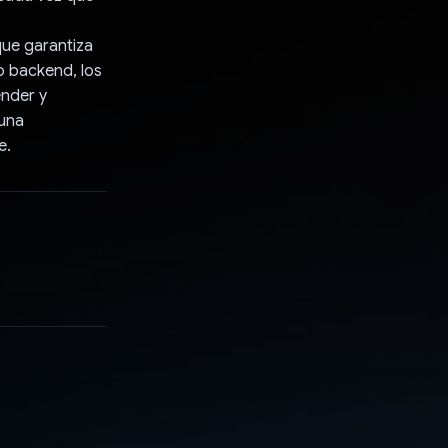
que garantiza
mo backend, los
ender y
 una
e.