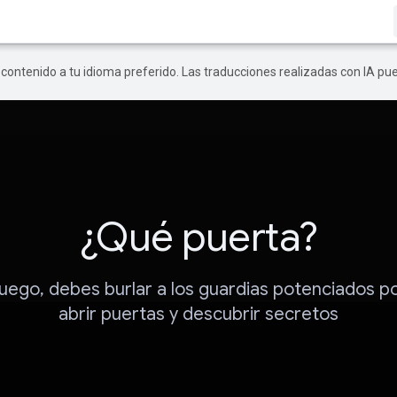
r contenido a tu idioma preferido. Las traducciones realizadas con IA p
¿Qué puerta?
juego, debes burlar a los guardias potenciados po
abrir puertas y descubrir secretos