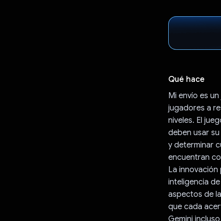
Qué hace
Mi envío es un
jugadores a re
niveles. El ju
deben usar su 
y determinar c
encuentran con
La innovación 
inteligencia d
aspectos de la
que cada acert
Gemini incluso