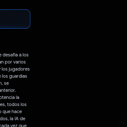
 desafía a los
n por varios
y los jugadores
e los guardias
n, se
nterior.
otencia la
es, todos los
lo que hace
dos, la IA de
 cada vez que