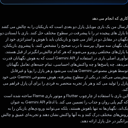
رای داد!
کاری که انجام می دهد
ارسال من یک بازی موبایل پازل دو بعدی است که بازیکنان را به چالش می کشد
تا پازل های پیچیده تر را با پیشرفت در سطوح مختلف حل کنند. بازی با ایستادن دو
نگهبان در مقابل دو در آغاز می شود و بازیکنان باید با هوش و استراتژی خود از
یک نگهبان سه سوال بپرسند تا درب صحیح را مشخص کنند. با پیشروی بازیکنان،
با پازل‌های مختلفی روبرو می‌شوند که هر کدام چالش‌برانگیزتر از قبل هستند.
نوآوری اصلی بازی در استفاده از Gemini API است که به هوش نگهبانان قدرت
می‌دهد. چه پاسخ‌ها و چه واکنش‌های احساسی، تمام جنبه‌های تعامل نگهبانان
توسط هوش مصنوعی Gemini هدایت می‌شود و هر پازل را پویا و غیرقابل
پیش‌بینی می‌کند. در یکی از سطوح پیشرفته، هوش مصنوعی Gemini حتی خود
پازل را تولید می کند و هر بار تجربه منحصر به فردی را برای آن پازل فراهم می
کند.
این بازی با استفاده از چارچوب Flutter و موتور بازی Flame ساخته شده است
که گیم پلی روان و جذاب را تضمین می کند. با ادغام Gemini API به عنوان
بک‌اند، نگهبان‌ها نه تنها باهوش هستند، بلکه می‌توانند ورودی‌های بازیکن را به
روش‌های مختلف درک کنند و به آنها واکنش نشان دهند و تجربه‌ای عمیق و چالش
برانگیز در حل پازل ارائه دهند.