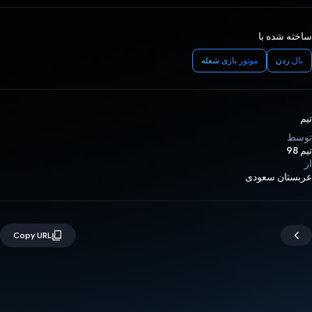
ساخته شده با
بال زدن
موتور بازی شعله
تیم
توسط
تیم 98
از
عربستان سعودی