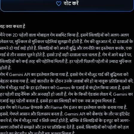
वोट करें
वोट कर दिया है!
यह क्या करता है
मैंने एक 2D पहेली वाला मोबाइल गेम सबमिट किया है. इसमें खिलाड़ियों को अलग-अलग
लेवल पर, मुश्किल से मुश्किल पहेलियां सुलझानी होती हैं. गेम की शुरुआत में, दो दरवाज़ों के
सामने दो गार्ड खड़े होते हैं. खिलाड़ियों को अपनी बुद्धि और रणनीति का इस्तेमाल करके, एक
गार्ड से तीन सवाल पूछने होते हैं. इससे उन्हें सही दरवाज़ा पता चलता है. गेम में आगे बढ़ने पर,
खिलाड़ियों को कई तरह की पहेलियां मिलती हैं. हर पहेली पिछली पहेली से ज़्यादा मुश्किल
होती है.
गेम में Gemini API का इस्तेमाल किया गया है. इससे गेम में मौजूद गार्ड की बुद्धिमत्ता को
बेहतर बनाया गया है. चाहे बातचीत के दौरान उनके जवाबों की हो या भावुक प्रतिक्रियाओं की,
गेम में मौजूद गार्ड के हर इंटरैक्शन को Gemini के एआई से कंट्रोल किया जाता है. इससे
हर पहेली डाइनैमिक और अनचाही हो जाती है. गेम के किसी ऐडवांस लेवल में, Gemini का
एआई खुद पहेली बनाता है. इससे हर बार खिलाड़ी को एक नया अनुभव मिलता है.
इस गेम को Flutter फ़्रेमवर्क और Flame गेम इंजन का इस्तेमाल करके बनाया गया है.
इससे, गेमप्ले आसान और दिलचस्प बनता है. Gemini API को बैकएंड के तौर पर इंटिग्रेट
करने से, गेम में मौजूद गार्ड न सिर्फ़ स्मार्ट होते हैं, बल्कि वे खिलाड़ियों के इनपुट को अलग-
अलग तरीकों से समझते और उन पर प्रतिक्रिया देते हैं. इससे, खिलाड़ियों को पहेली को हल
करने का बेहतरीन और चुनौती भरा अनुभव मिलता है.