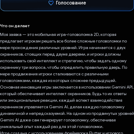
Голосование
Проголосовал!
Что он делает
Моя заявка — это мобильная игра-головоломка 2D, которая
предлагает игрокам решать все более сложные головоломки по
мере прохождения различных уровней. Игра начинается с двух
охранников, стоящих перед двумя дверями, и игроки должны
использовать свой интеллект и стратегию, чтобы задать одному
охраннику три вопроса, чтобы определить правильную дверь. По
мере продвижения игроки сталкиваются с различными
головоломками, каждая из которых сложнее предыдущей.
Основная инновация игры заключается в использовании Gemini API,
который обеспечивает интеллект охранников. Будь то их ответы
или эмоциональные реакции, каждый аспект взаимодействия
охранников управляется Gemini AI, делая каждую головоломку
динамичной и непредсказуемой. На одном из продвинутых уровней
Gemini AI даже сам генерирует головоломку, обеспечивая
уникальный опыт каждый раз для этой головоломки.
Игра создана с использованием фреймворка Flutter и игрового