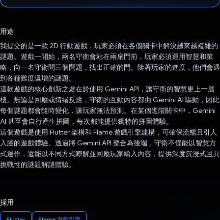
已投票！
用途
我提交的是一款 2D 行動遊戲，玩家必須在各個關卡中解決越來越複雜的
謎題。遊戲一開始，兩名守衛會站在兩扇門前，玩家必須運用智慧和策
略，向一名守衛問三個問題，找出正確的門。隨著玩家的進度，他們會遇
到各種難度遞增的謎題。
這款遊戲的核心創新之處在於使用 Gemini API，讓守衛的智慧更上一層
樓。無論是回應或情緒反應，守衛的互動內容都由 Gemini AI 驅動，因此
每個謎題都會隨時變化，讓玩家無法預測。在某個進階關卡中，Gemini
AI 甚至會自行產生拼圖，每次都能提供獨特的拼圖體驗。
這個遊戲是使用 Flutter 架構和 Flame 遊戲引擎建構，可確保流暢且引人
入勝的遊戲體驗。透過將 Gemini API 整合為後端，守衛不僅能以智慧方
式運作，還能以不同方式瞭解並回應玩家輸入內容，提供深度沉浸式且具
挑戰性的謎題解謎體驗。
採用
Flutter
Flame 遊戲引擎