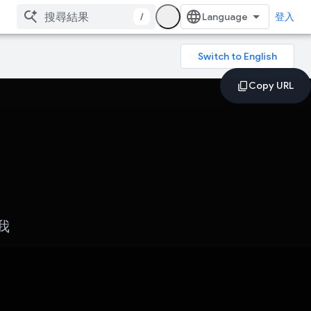
/
登入
我