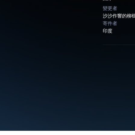
變更者
沙沙作響的柳
寄件者
印度