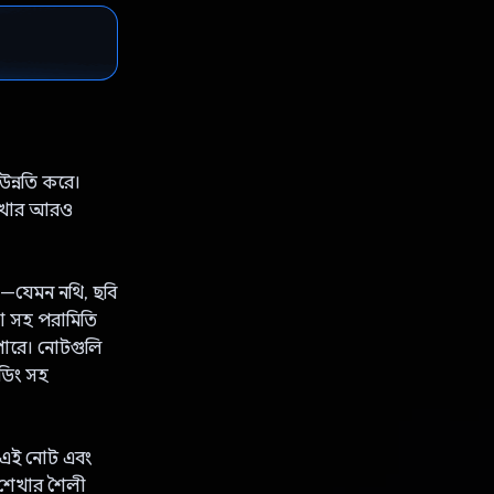
উন্নতি করে।
 শেখার আরও
়—যেমন নথি, ছবি
া সহ পরামিতি
 পারে। নোটগুলি
ডিং সহ
্ম এই নোট এবং
র শেখার শৈলী