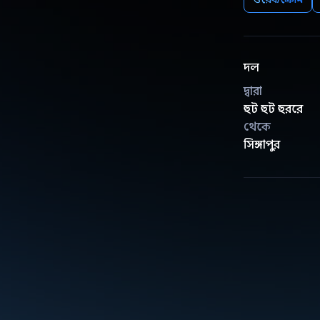
দল
দ্বারা
হুট হুট হুররে
থেকে
সিঙ্গাপুর