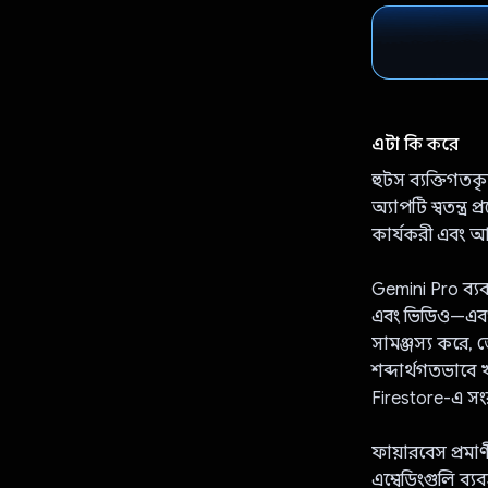
এটা কি করে
হুটস ব্যক্তিগতক
অ্যাপটি স্বতন্ত
কার্যকরী এবং 
Gemini Pro ব্য
এবং ভিডিও—এবং 
সামঞ্জস্য করে, 
শব্দার্থগতভাবে
Firestore-এ সং
ফায়ারবেস প্রমা
এম্বেডিংগুলি ব্য