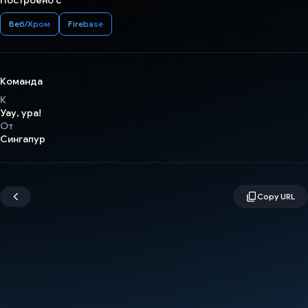
Построено с
Веб/Хром
Firebase
Команда
К
Уау, ура!
От
Сингапур