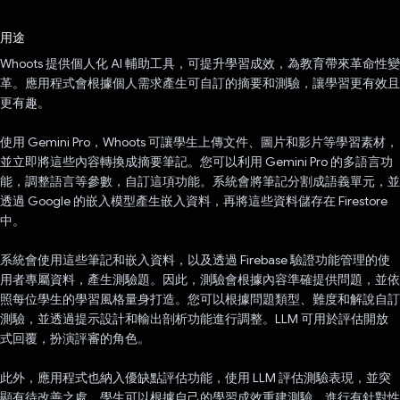
已投票！
用途
Whoots 提供個人化 AI 輔助工具，可提升學習成效，為教育帶來革命性變
革。應用程式會根據個人需求產生可自訂的摘要和測驗，讓學習更有效且
更有趣。
使用 Gemini Pro，Whoots 可讓學生上傳文件、圖片和影片等學習素材，
並立即將這些內容轉換成摘要筆記。您可以利用 Gemini Pro 的多語言功
能，調整語言等參數，自訂這項功能。系統會將筆記分割成語義單元，並
透過 Google 的嵌入模型產生嵌入資料，再將這些資料儲存在 Firestore
中。
系統會使用這些筆記和嵌入資料，以及透過 Firebase 驗證功能管理的使
用者專屬資料，產生測驗題。因此，測驗會根據內容準確提供問題，並依
照每位學生的學習風格量身打造。您可以根據問題類型、難度和解說自訂
測驗，並透過提示設計和輸出剖析功能進行調整。LLM 可用於評估開放
式回覆，扮演評審的角色。
此外，應用程式也納入優缺點評估功能，使用 LLM 評估測驗表現，並突
顯有待改善之處。學生可以根據自己的學習成效重建測驗，進行有針對性