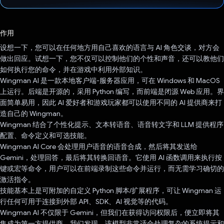
已投票！
作用
设想一下，您可以在任何地方用自己喜欢的语言与 AI 角色交谈，对方会
做出回应。试想一下，您不仅可以控制他们的个性和声音，还可以教他们
如何执行您的命令，并在游戏中利用外部知识。
Wingman AI 是一款本地客户端-服务器应用，可在 Windows 和 MacOS
上运行。后端是开源的，采用 Python 编写，而前端是闭源 Web 应用。界
面简单易用，因此 AI 爱好者和游戏玩家都可以使用不同的 AI 提供商来打
造自己的 Wingman。
Wingman 结合了个性化提示、文本转语音、语音转文字和 LLM 提供程序
配置、命令定义和可选技能。
Wingman AI Core 会处理用户语音的语音合成，然后将其发送给
Gemini，处理回答，最后将其转换回语音。它使用 AI 函数调用来执行按
键或宏等命令，用户可以在前端录制这些命令并运行，而无需学习确切的
激活指令。
技能基本上是可附加的自定义 Python 脚本/扩展程序，可让 Wingman 运
行任何可用于连接到外部 API、SDK、AI 视觉等的代码。
Wingman AI 不仅限于 Gemini，但我们在获得访问权限后，便立即将其
集成为第一方提供商。我们发现，该模型非常适合处理复杂的系统提示和