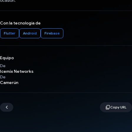
ocasión.
Con la tecnología de
Flutter
Android
Firebase
Equipo
De
Icemix Networks
De
Camerún