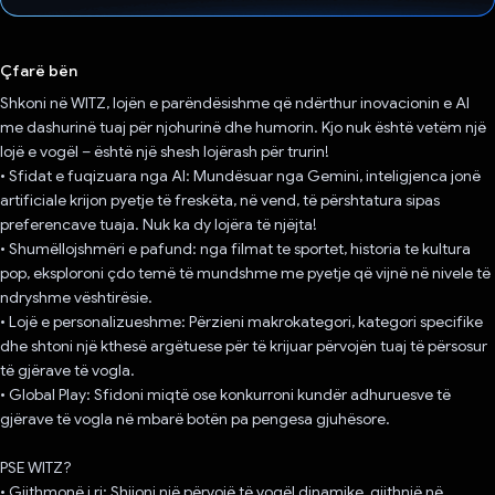
Votuar!
Çfarë bën
Shkoni në WITZ, lojën e parëndësishme që ndërthur inovacionin e AI
me dashurinë tuaj për njohurinë dhe humorin. Kjo nuk është vetëm një
lojë e vogël – është një shesh lojërash për trurin!
• Sfidat e fuqizuara nga AI: Mundësuar nga Gemini, inteligjenca jonë
artificiale krijon pyetje të freskëta, në vend, të përshtatura sipas
preferencave tuaja. Nuk ka dy lojëra të njëjta!
• Shumëllojshmëri e pafund: nga filmat te sportet, historia te kultura
pop, eksploroni çdo temë të mundshme me pyetje që vijnë në nivele të
ndryshme vështirësie.
• Lojë e personalizueshme: Përzieni makrokategori, kategori specifike
dhe shtoni një kthesë argëtuese për të krijuar përvojën tuaj të përsosur
të gjërave të vogla.
• Global Play: Sfidoni miqtë ose konkurroni kundër adhuruesve të
gjërave të vogla në mbarë botën pa pengesa gjuhësore.
PSE WITZ?
• Gjithmonë i ri: Shijoni një përvojë të vogël dinamike, gjithnjë në