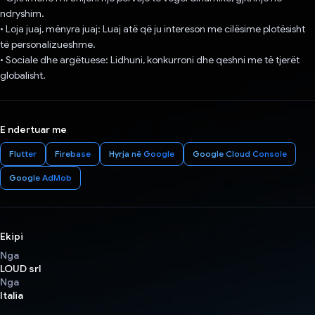
ndryshim.
• Loja juaj, mënyra juaj: Luaj atë që ju intereson me cilësime plotësisht
të personalizueshme.
• Sociale dhe argëtuese: Lidhuni, konkurroni dhe qeshni me të tjerët
globalisht.
E ndertuar me
Flutter
Firebase
Hyrja në Google
Google Cloud Console
Google AdMob
Ekipi
Nga
LOUD srl
Nga
Italia