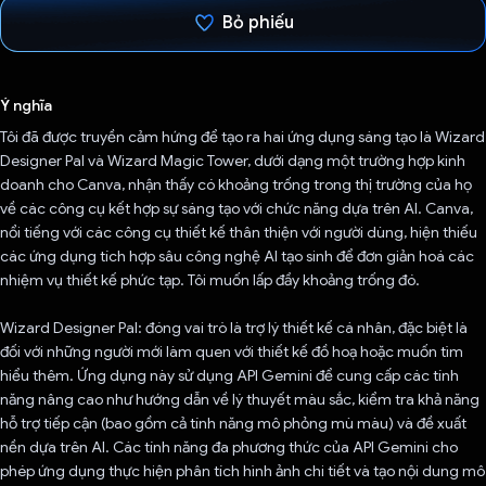
Bỏ phiếu
Đã bình chọn!
Ý nghĩa
Tôi đã được truyền cảm hứng để tạo ra hai ứng dụng sáng tạo là Wizard
Designer Pal và Wizard Magic Tower, dưới dạng một trường hợp kinh
doanh cho Canva, nhận thấy có khoảng trống trong thị trường của họ
về các công cụ kết hợp sự sáng tạo với chức năng dựa trên AI. Canva,
nổi tiếng với các công cụ thiết kế thân thiện với người dùng, hiện thiếu
các ứng dụng tích hợp sâu công nghệ AI tạo sinh để đơn giản hoá các
nhiệm vụ thiết kế phức tạp. Tôi muốn lấp đầy khoảng trống đó.
Wizard Designer Pal: đóng vai trò là trợ lý thiết kế cá nhân, đặc biệt là
đối với những người mới làm quen với thiết kế đồ hoạ hoặc muốn tìm
hiểu thêm. Ứng dụng này sử dụng API Gemini để cung cấp các tính
năng nâng cao như hướng dẫn về lý thuyết màu sắc, kiểm tra khả năng
hỗ trợ tiếp cận (bao gồm cả tính năng mô phỏng mù màu) và đề xuất
nền dựa trên AI. Các tính năng đa phương thức của API Gemini cho
phép ứng dụng thực hiện phân tích hình ảnh chi tiết và tạo nội dung mô