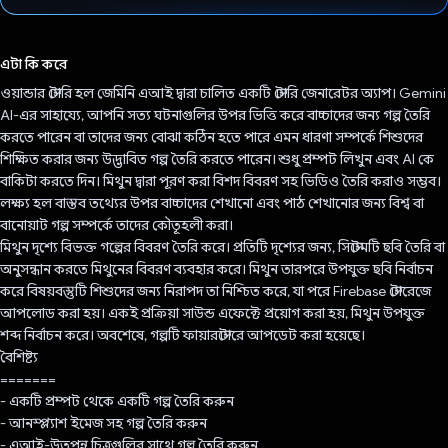
ভোট দিয়েছেন!
এটা কি করে
ওয়ান্ডার স্টোরি হল জেমিনি এআই দ্বারা চালিত একটি স্টোরি জেনারেটর অ্যাপ। Gemini
AI-এর সাহায্যে, আপনি সত্য ঘটনাগুলির উপর ভিত্তি করে বাচ্চাদের জন্য গল্প তৈরি
করতে পারেন বা তাদের জন্য বোঝা কঠিন হতে পারে এমন ধারণা সম্পর্কে শিশুদের
শিক্ষিত করার জন্য উদ্ভাবিত গল্প তৈরি করতে পারেন। শুধু প্রম্পট লিখুন এবং AI কে
বাকিটা করতে দিন। মিথুন দ্বারা পূরণ করা বিশদ বিবরণ সহ ভিডিও তৈরি করাও সম্ভব।
লক্ষ্য হল বাস্তব তথ্যের উপর বাচ্চাদের শেখানো এবং পাঠ শেখানোর জন্য বিশ্ব বা
বানোয়াট গল্প সম্পর্কে তাদের কৌতূহলী করা।
মিথুন দৃশ্যে বিভক্ত গল্পের বিবরণ তৈরি করে। প্রতিটি দৃশ্যের জন্য, সিস্টেমটি ছবি তৈরি বা
অনুসন্ধান করতে মিথুনের বিবরণ ব্যবহার করে। মিথুন তারপরে উপযুক্ত ছবি নির্বাচন
করে বিষয়বস্তুটি শিশুদের জন্য নিরাপদ তা নিশ্চিত করে, যা পরে Firebase স্টোরেজে
আপলোড করা হয়। একই প্রক্রিয়া সাউন্ড এফেক্টে প্রয়োগ করা হয়, মিথুন উপযুক্ত
শব্দ নির্বাচন করে। অবশেষে, গল্পটি ফায়ারস্টোরে আপডেট করা হয়েছে।
বৈশিষ্ট্য
=======
- একটি প্রম্পট থেকে একটি গল্প তৈরি করুন
- আনস্প্ল্যাশ ইমেজ সহ গল্প তৈরি করুন
- এআই-উত্পন্ন চিত্রগুলির সাথে গল্প তৈরি করুন