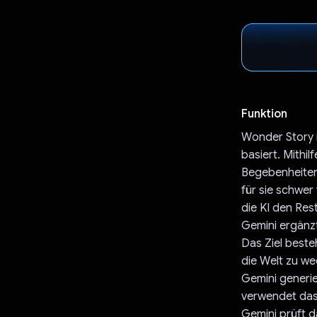
Funktion
Wonder Story i
basiert. Mithi
Begebenheiten
für sie schwer
die KI den Rest
Gemini ergänz
Das Ziel beste
die Welt zu we
Gemini generier
verwendet das 
Gemini prüft d