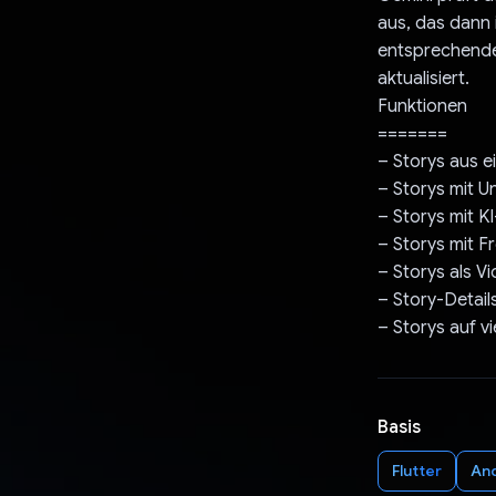
aus, das dann 
entsprechende 
aktualisiert.
Funktionen
=======
– Storys aus 
– Storys mit U
– Storys mit K
– Storys mit 
– Storys als V
– Story-Detail
– Storys auf v
Basis
Flutter
An