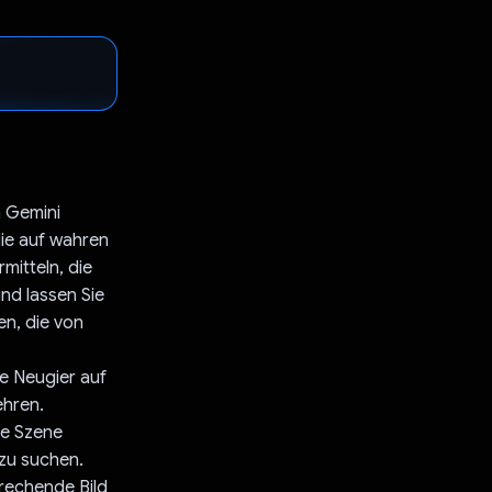
n Gemini
die auf wahren
itteln, die
nd lassen Sie
en, die von
re Neugier auf
ehren.
ede Szene
 zu suchen.
prechende Bild