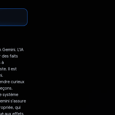
 Gemini. L'IA
 des faits
s à
te. Il est
i.
rendre curieux
leçons.
le système
emini s'assure
opriée, qui
ué aux effets