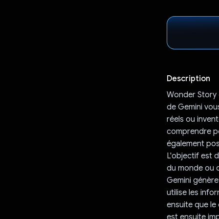
Description
Wonder Story e
de Gemini vous
réels ou invent
comprendre pour
également poss
L'objectif est
du monde ou de
Gemini génère 
utilise les in
ensuite que le
est ensuite im