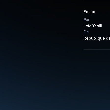
Équipe
Par
Loïc Yabili
De
République d