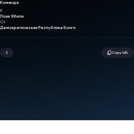
Команда
К
Лоик Ябили
От
Демократическая Республика Конго