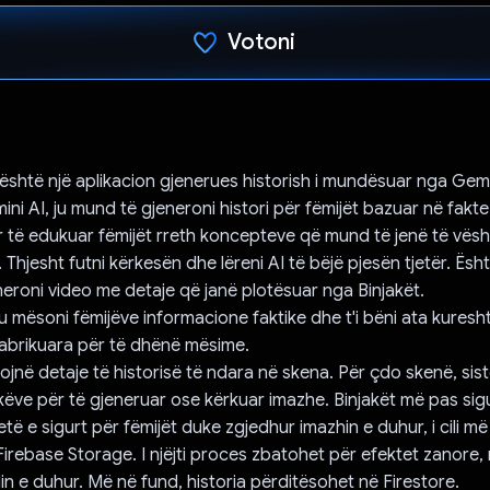
Votoni
Votuar!
shtë një aplikacion gjenerues historish i mundësuar nga Gemi
ni AI, ju mund të gjeneroni histori për fëmijët bazuar në fakte
r të edukuar fëmijët rreth koncepteve që mund të jenë të vësht
 Thjesht futni kërkesën dhe lëreni AI të bëjë pjesën tjetër. Ësh
eroni video me detaje që janë plotësuar nga Binjakët.
t'u mësoni fëmijëve informacione faktike dhe t'i bëni ata kures
 fabrikuara për të dhënë mësime.
rojnë detaje të historisë të ndara në skena. Për çdo skenë, sis
akëve për të gjeneruar ose kërkuar imazhe. Binjakët më pas si
etë e sigurt për fëmijët duke zgjedhur imazhin e duhur, i cili m
irebase Storage. I njëjti proces zbatohet për efektet zanore,
lin e duhur. Më në fund, historia përditësohet në Firestore.