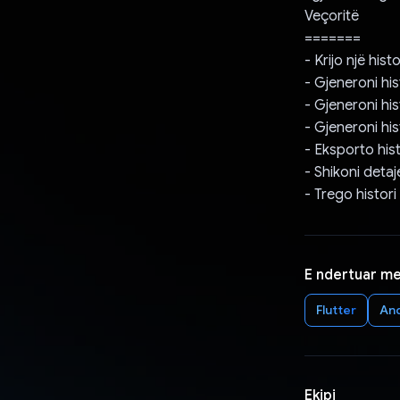
Veçoritë
=======
- Krijo një his
- Gjeneroni hi
- Gjeneroni his
- Gjeneroni hi
- Eksporto his
- Shikoni detaj
- Trego histori
E ndertuar m
Flutter
An
Ekipi