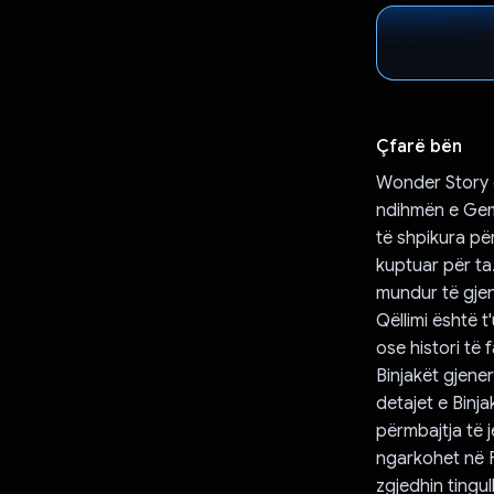
Çfarë bën
Wonder Story ë
ndihmën e Gemi
të shpikura pë
kuptuar për ta.
mundur të gjen
Qëllimi është 
ose histori të
Binjakët gjene
detajet e Binj
përmbajtja të j
ngarkohet në F
zgjedhin tingul