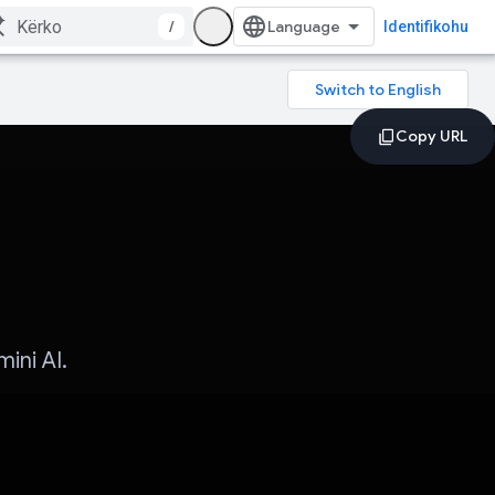
/
Identifikohu
ini AI.