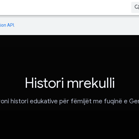
ion API
.
Histori mrekulli
oni histori edukative për fëmijët me fuqinë e Gem