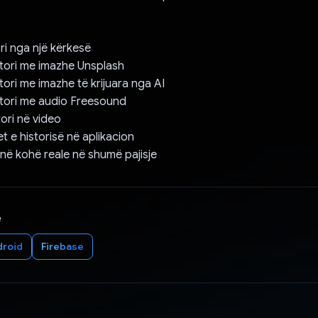
tori nga një kërkesë
stori me imazhe Unsplash
tori me imazhe të krijuara nga AI
stori me audio Freesound
tori në video
et e historisë në aplikacion
 në kohë reale në shumë pajisje
e
droid
Firebase