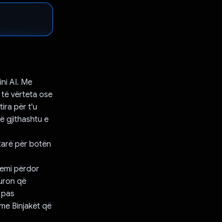
ni AI. Me
 të vërteta ose
ira për t'u
të gjithashtu e
htarë për botën
temi përdor
guron që
ë pas
 me Binjakët që