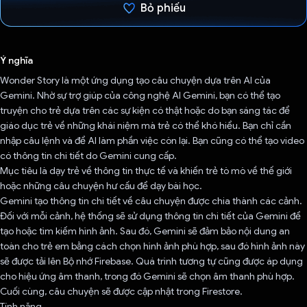
Bỏ phiếu
Đã bình chọn!
Ý nghĩa
Wonder Story là một ứng dụng tạo câu chuyện dựa trên AI của
Gemini. Nhờ sự trợ giúp của công nghệ AI Gemini, bạn có thể tạo
truyện cho trẻ dựa trên các sự kiện có thật hoặc do bạn sáng tác để
giáo dục trẻ về những khái niệm mà trẻ có thể khó hiểu. Bạn chỉ cần
nhập câu lệnh và để AI làm phần việc còn lại. Bạn cũng có thể tạo video
có thông tin chi tiết do Gemini cung cấp.
Mục tiêu là dạy trẻ về thông tin thực tế và khiến trẻ tò mò về thế giới
hoặc những câu chuyện hư cấu để dạy bài học.
Gemini tạo thông tin chi tiết về câu chuyện được chia thành các cảnh.
Đối với mỗi cảnh, hệ thống sẽ sử dụng thông tin chi tiết của Gemini để
tạo hoặc tìm kiếm hình ảnh. Sau đó, Gemini sẽ đảm bảo nội dung an
toàn cho trẻ em bằng cách chọn hình ảnh phù hợp, sau đó hình ảnh này
sẽ được tải lên Bộ nhớ Firebase. Quá trình tương tự cũng được áp dụng
cho hiệu ứng âm thanh, trong đó Gemini sẽ chọn âm thanh phù hợp.
Cuối cùng, câu chuyện sẽ được cập nhật trong Firestore.
Tính năng