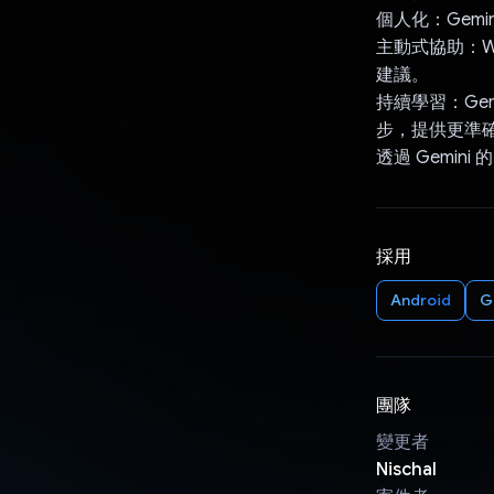
個人化：Gem
主動式協助：W
建議。
持續學習：Gem
步，提供更準
透過 Gemin
採用
Android
G
團隊
變更者
Nischal