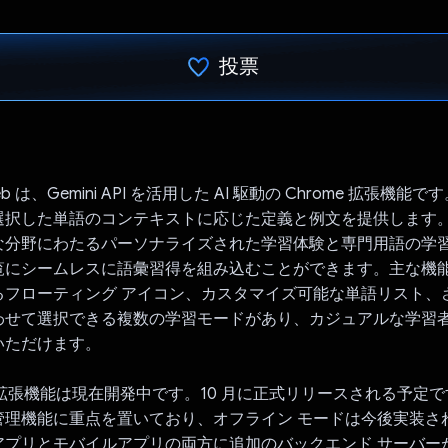
投票
投票済み
 Web は、Gemini API を活用した AI 駆動の Chrome 拡張機
選択した単語のコンテキストに応じた定義と例文を提供します
な分野にわたるパーソナライズされた学習体験と専門用語の学
覧にシームレスに語彙習得を組み込むことができます。主な機
るフローティング アイコン、カスタマイズ可能な単語リスト、
わせて選択できる複数の学習モードがあり、カジュアルな学習
いただけます。
me 拡張機能は現在開発中です。10 月に正式リリースされる予定
管理機能に重点を置いており、オフライン モードは今後実装さ
アプリとモバイルアプリの両方に追加のバックエンド サーバー