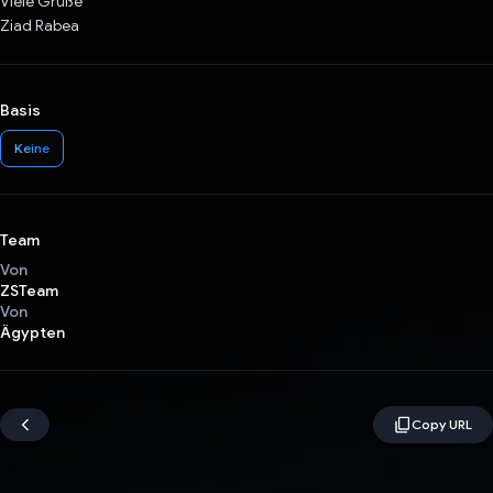
Viele Grüße
Ziad Rabea
Basis
Keine
Team
Von
ZSTeam
Von
Ägypten