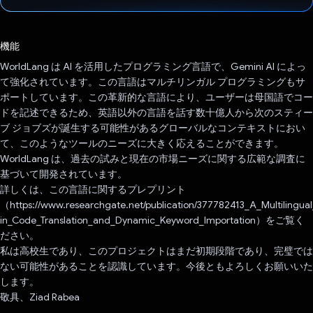
投票済み
機能
WorldLang は AI を活用したプログラミング言語で、Gemini AI によっ
て強化されています。この言語はマルチリンガル プログラミングもサ
ポートしています。この革新的な言語により、ユーザーは母国語でコー
ドを記述できるため、英語以外の言語を話す数十億人から次のスティー
ブ ジョブズが誕生する可能性があるグローバルなコンテキストにおい
て、このようなツールのニーズに大きく応えることができます。
WorldLang は、過去の試みと現在の市場ニーズに関する広範な調査に
基づいて開発されています。
詳しくは、この言語に関するプレプリント
（https://www.researchgate.net/publication/377782413_A_Multilingua
in_Code_Translation_and_Dynamic_Keyword_Importation）をご覧く
ださい。
私は高校生であり、このプロジェクトはまだ初期段階であり、完璧では
ない可能性があることを認識しています。今後ともよろしくお願いいた
します。
敬具、Ziad Rabea