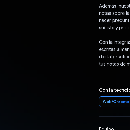
Además, nuest
notas sobre la
hacer pregunt
subiste y prop
Con la integra
escritas a ma
digital práctic
tus notas de m
Con la tecnol
Web/Chrome
Equipo