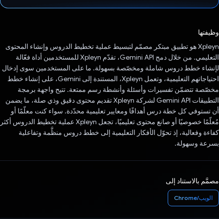
تم التصويت.
وظيفتها
Xpleyn هو تطبيق مبتكر مصمّم لتبسيط عملية تخطيط الدروس وإنشاء المحتوى
التعليمي. من خلال دمج Gemini API، تقدّم Xpleyn للمستخدمين أداة فعّالة
لإنشاء خطط دروس شاملة ومخصّصة بسهولة. ما على المستخدمين سوى إدخال
احتياجاتهم التعليمية، وتعمل Xpleyn، المستندة إلى Gemini، على إنشاء خطط
مخصّصة تتضمّن تفسيرات وأسئلة وأنشطة رسم ممتعة. تتيح واجهة برمجة
التطبيقات Gemini API لشركة Xpleyn تقديم محتوى دقيق وذي صلة، ما يضمن
أن تستوفي كل خطة درس أهدافًا ومعايير تعليمية محدّدة. سواء كنت معلّمًا أو
مُعلّمًا خصوصيًا أو صانع محتوى تعليميًا، تجعل Xpleyn عملية تخطيط الدروس أكثر
كفاءة وفعالية، إذ تحوّل الأفكار التعليمية إلى خطط دروس منظَّمة وتفاعلية
بسرعة وسهولة.
مصمَّم بالاستناد إلى
الويب/Chrome