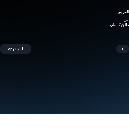
الفريق
من
طاجيكستان