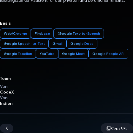
leistungsstarker Assistent für den privaten und beruflichen Einsatz.
Basis
Web/Chrome
Firebase
(Google Text-to-Speech
Google Speech-to-Text
Gmail
Google Docs
Google Tabellen
YouTube
Google Meet
Google People API
Team
Von
CodeX
Von
Indien