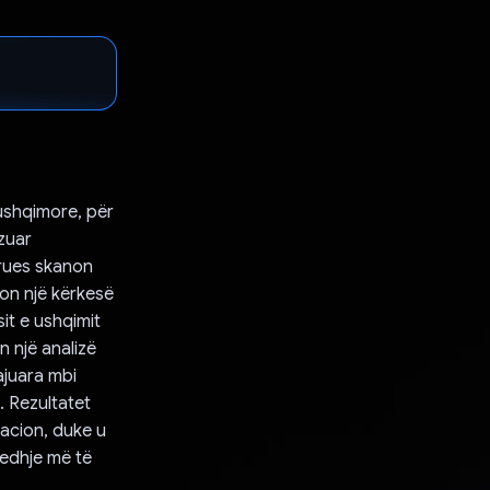
ushqimore, për
zuar
orues skanon
gon një kërkesë
it e ushqimit
 një analizë
ajuara mbi
 Rezultatet
kacion, duke u
jedhje më të