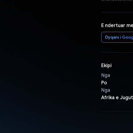
E ndertuar m
Dyqani i Goog
Ekipi
Nga
Po
Nga
Afrika e Jugut