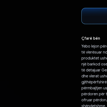
Çfarë bën
Yebo lejon për
të vlerësuar n
produktet ushq
një barkod ose
të detajuar Ge
dhe vlerat ush
gjithëpërfshirë
përmbajtjen u
përdoren për t
ofruar përdoru
shëndetshme.