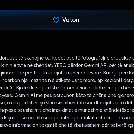
Votoni
Votuar!
doruesit të skanojnë barkodet ose të fotografojnë produkte 
dikimin e tyre në shëndet. YEBO përdor Gemini API për të anali
imore dhe për të ofruar njohuri shëndetësore. Kur një përd
 ngarkon një imazh të një etikete ushqimore, aplikacioni i dër
mini AI. Kjo kërkesë përfshin informacion në lidhje me përbërës
qyese. Gemini AI më pas përpunon këto të dhëna dhe gjeneron
se, e cila përfshin një vlerësim shëndetësor dhe njohuri të det
shqyese të ushqimit dhe implikimet e mundshme shëndetësore.
ë krijuar ose përditësuar profilin e produktit ushqimor në apli
esve informacion të qartë dhe të zbatueshëm për të bërë zg