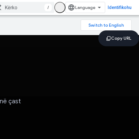
/
Identifikohu
në çast