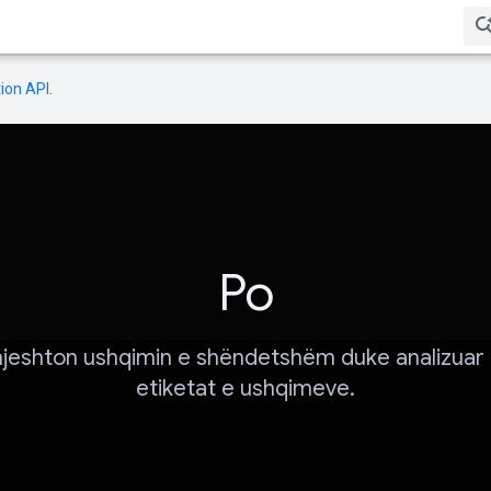
ion API
.
Po
hjeshton ushqimin e shëndetshëm duke analizuar 
etiketat e ushqimeve.