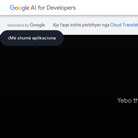
Kjo faqe është përkthyer nga
Cloud Translat
Më shumë aplikacione
Yebo t