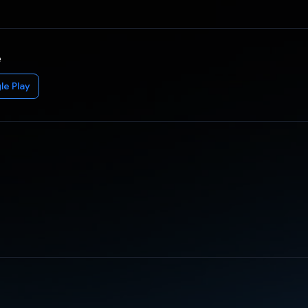
e
le Play