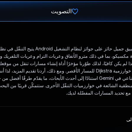
التصويت
تم التصويت.
‫YoCDMX هو تطبيق جميل حائز على جوائز لنظام التشغيل id
 مكسيكو، بما في ذلك مترو الأنفاق وعربات الترام وعربات التلفريك و
ا لم يكن كافيًا، لذلك طوّرنا مؤخرًا أداة إنشاء مسارات تنقل من موقع
وجهتك باستخدام خوارزمية Dijkstra للمسار الأقصر. ومع ذلك، أردنا تقديم المزيد، ل
من الذكاء الاصطناعي في Gemini استنادًا إلى أحدث الأبحاث، ما يقدّم طرقًا أفضل
نطقية الشائعة في خوارزميات التنقّل الأخرى. ستتمكّن قريبًا من الب
ع تحديد المسارات المفضّلة لديك.
إلى