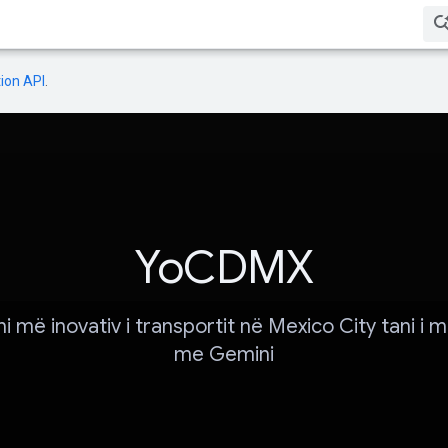
ion API
.
YoCDMX
ni më inovativ i transportit në Mexico City tani i
me Gemini