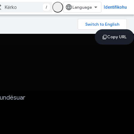
/
Identifikohu
 mundësuar