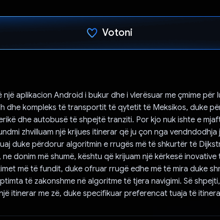
Votoni
Votuar!
jë aplikacion Android i bukur dhe i vlerësuar me çmime për l
h dhe kompleks të transportit të qytetit të Meksikos, duke pë
erikë dhe autobusë të shpejtë tranziti. Por kjo nuk ishte e mja
ndmi zhvilluam një krijues itinerar që ju çon nga vendndodhja 
tuaj duke përdorur algoritmin e rrugës më të shkurtër të Dijkst
ne donim më shumë, kështu që krijuam një kërkesë inovative 
imet më të fundit, duke ofruar rrugë edhe më të mira duke s
uptimta të zakonshme në algoritme të tjera navigimi. Së shpejt
një itinerar me zë, duke specifikuar preferencat tuaja të itinerar