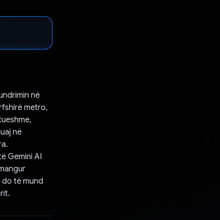
undrimin në
rfshirë metro,
ftueshme,
juaj në
ra.
të Gemini AI
hmangur
i, do të mund
it.