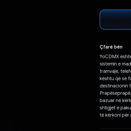
Çfarë bën
YoCDMX është n
sistemin e mad
tramvaje, telef
kështu që së fu
destinacionin 
Prapëseprapë, 
bazuar në kërk
shtigjet e pak
të kërkoni për 