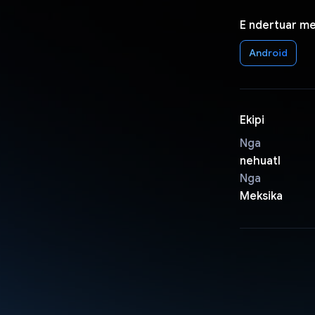
E ndertuar m
Android
Ekipi
Nga
nehuatl
Nga
Meksika