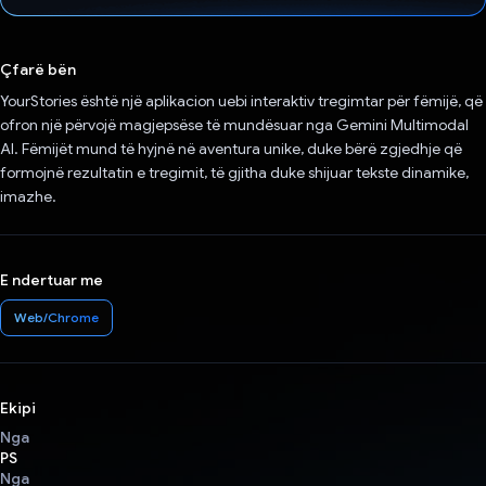
Votuar!
Çfarë bën
YourStories është një aplikacion uebi interaktiv tregimtar për fëmijë, që
ofron një përvojë magjepsëse të mundësuar nga Gemini Multimodal
AI. Fëmijët mund të hyjnë në aventura unike, duke bërë zgjedhje që
formojnë rezultatin e tregimit, të gjitha duke shijuar tekste dinamike,
imazhe.
E ndertuar me
Web/Chrome
Ekipi
Nga
PS
Nga