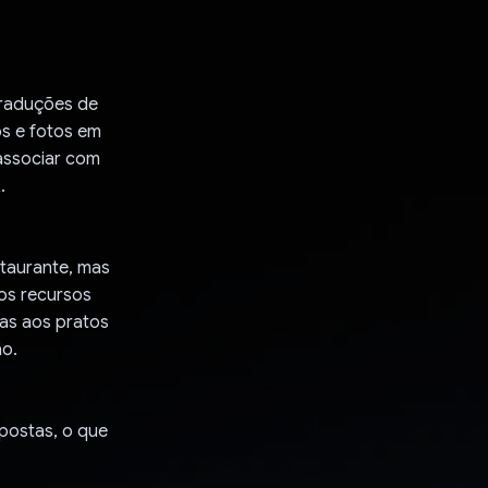
traduções de
os e fotos em
 associar com
.
staurante, mas
 os recursos
as aos pratos
ão.
postas, o que