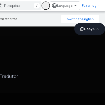
/
Fazer login
m ter erros.
Tradutor