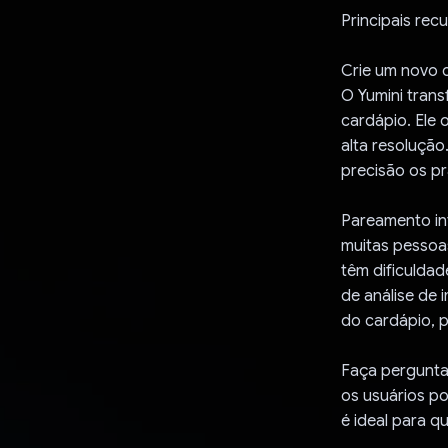
Principais rec
Crie um novo 
O Yumini tran
cardápio. Ele 
alta resolução
precisão os p
Pareamento int
muitas pessoa
têm dificuldad
de análise de
do cardápio, 
Faça pergunta
os usuários p
é ideal para q