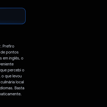
. Prefiro
 de pontos
s em inglês, o
veniente
 que percebi o
, o que levou
ulinária local
idiomas. Basta
maticamente.