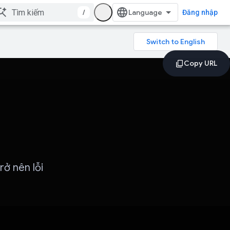
/
Đăng nhập
ở nên lỗi