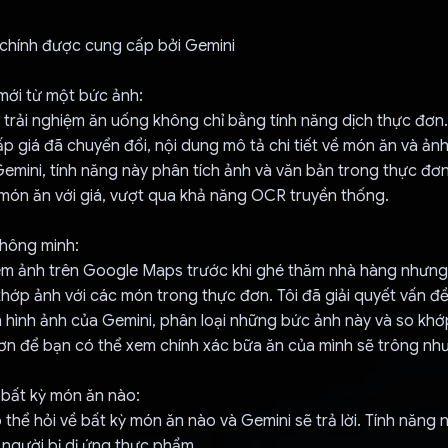
 chính được cung cấp bởi Gemini
mới từ một bức ảnh:
i trải nghiệm ăn uống không chỉ bằng tính năng dịch thực đơn
ấp giá đã chuyển đổi, nội dung mô tả chi tiết về món ăn và ả
Gemini, tính năng này phân tích ảnh và văn bản trong thực đơ
món ăn với giá, vượt qua khả năng OCR truyền thống.
thông minh:
em ảnh trên Google Maps trước khi ghé thăm nhà hàng nhưng
khớp ảnh với các món trong thực đơn. Tôi đã giải quyết vấn đ
 hình ảnh của Gemini, phân loại những bức ảnh này và so kh
ơn để bạn có thể xem chính xác bữa ăn của mình sẽ trông như
 bất kỳ món ăn nào:
thể hỏi về bất kỳ món ăn nào và Gemini sẽ trả lời. Tính năng 
người bị dị ứng thực phẩm.