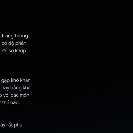
. Trang thông
nh có độ phân
n để so khớp
 gặp khó khăn
ề này bằng khả
ớp với các món
 thế nào.
này rất phù