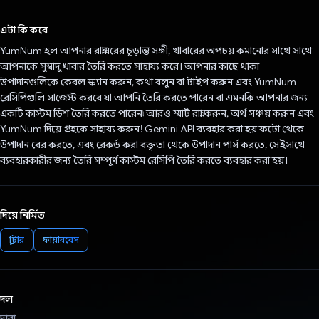
ভোট দিয়েছেন!
এটা কি করে
YumNum হল আপনার রান্নাঘরের চূড়ান্ত সঙ্গী, খাবারের অপচয় কমানোর সাথে সাথে
আপনাকে সুস্বাদু খাবার তৈরি করতে সাহায্য করে। আপনার কাছে থাকা
উপাদানগুলিকে কেবল স্ক্যান করুন, কথা বলুন বা টাইপ করুন এবং YumNum
রেসিপিগুলি সাজেস্ট করবে যা আপনি তৈরি করতে পারেন বা এমনকি আপনার জন্য
একটি কাস্টম ডিশ তৈরি করতে পারেন৷ আরও স্মার্ট রান্না করুন, অর্থ সঞ্চয় করুন এবং
YumNum দিয়ে গ্রহকে সাহায্য করুন! Gemini API ব্যবহার করা হয় ফটো থেকে
উপাদান বের করতে, এবং রেকর্ড করা বক্তৃতা থেকে উপাদান পার্স করতে, সেইসাথে
ব্যবহারকারীর জন্য তৈরি সম্পূর্ণ কাস্টম রেসিপি তৈরি করতে ব্যবহার করা হয়।
দিয়ে নির্মিত
ফ্লাটার
ফায়ারবেস
দল
দ্বারা