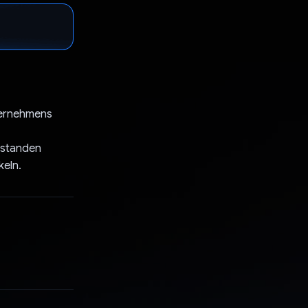
ternehmens
erstanden
keln.