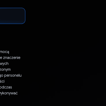
omocą
ne znaczenie
owych
czonym
go personelu
ści
podczas
 wykonywać