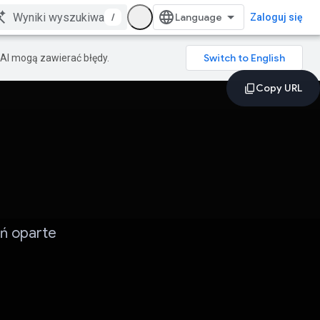
/
Zaloguj się
AI mogą zawierać błędy.
ń oparte