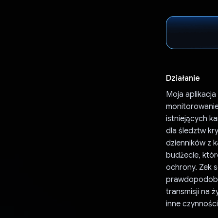
Działanie
Moja aplikacja
monitorowanie
istniejących k
dla śledztw k
dzienników z 
budżecie, któ
ochrony. Zek s
prawdopodobni
transmisji na
inne czynnośc