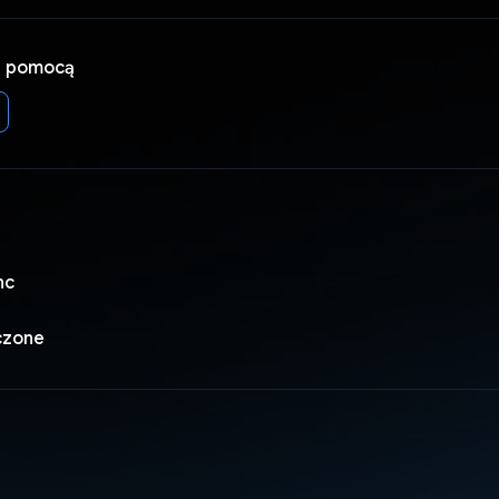
a pomocą
nc
czone