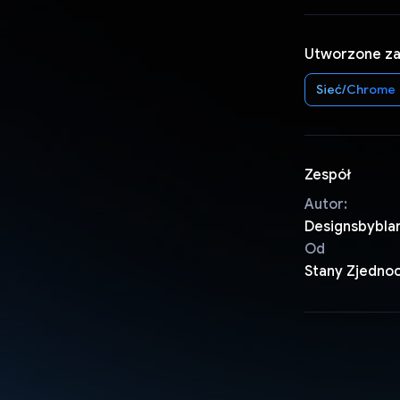
Utworzone z
Sieć/Chrome
Zespół
Autor:
Designsbybla
Od
Stany Zjedno