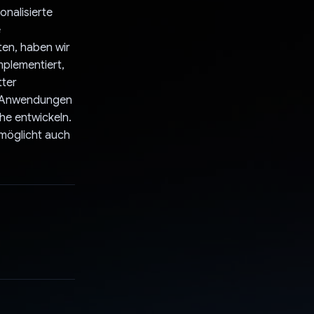
nalisierte
e
ten, haben wir
mplementiert,
tter
er Anwendungen
he entwickeln.
rmöglicht auch