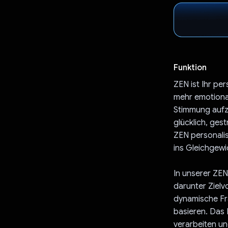
Funktion
ZEN ist Ihr pe
mehr emotiona
Stimmung aufze
glücklich, ges
ZEN personalis
ins Gleichgew
In unserer ZE
darunter Ziel
dynamische Fr
basieren. Das 
verarbeiten un