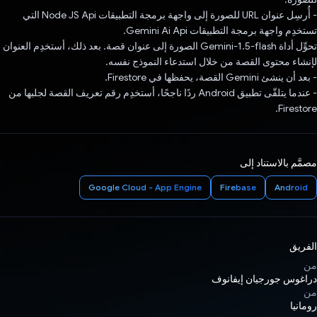
- أُرسِل عنوان URL للصورة إلى واجهة برمجة التطبيقات Node JS Api التي
تستخدِم واجهة برمجة التطبيقات Gemini Ai Api.
تحوِّل أداة Gemini-1.5-flash الصورة إلى عنوان قصة. بعد ذلك، أستخدِم العنوان
لإنشاء محتوى القصة من خلال استدعاء النموذج نفسه.
- بعد أن ينشئ Gemini القصة، يحفظها في Firestore.
- عندما يتلقّى تطبيق Android ردًا ناجحًا، أستخدِم رقم تعريف القصة لجلبها من
Firestore.
مصمَّم بالاستناد إلى
Google Cloud - App Engine
Firebase
Android
الفريق
من
دراغوس جورجيان إيفانوف
من
رومانيا