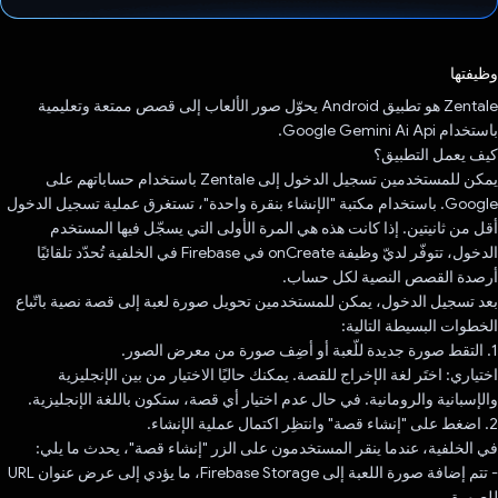
تم التصويت.
وظيفتها
‫Zentale هو تطبيق Android يحوّل صور الألعاب إلى قصص ممتعة وتعليمية
باستخدام Google Gemini Ai Api.
كيف يعمل التطبيق؟
يمكن للمستخدمين تسجيل الدخول إلى Zentale باستخدام حساباتهم على
Google. باستخدام مكتبة "الإنشاء بنقرة واحدة"، تستغرق عملية تسجيل الدخول
أقل من ثانيتين. إذا كانت هذه هي المرة الأولى التي يسجّل فيها المستخدم
الدخول، تتوفّر لديّ وظيفة onCreate في Firebase في الخلفية تُحدّد تلقائيًا
أرصدة القصص النصية لكل حساب.
بعد تسجيل الدخول، يمكن للمستخدمين تحويل صورة لعبة إلى قصة نصية باتّباع
الخطوات البسيطة التالية:
1. التقط صورة جديدة للّعبة أو أضِف صورة من معرض الصور.
اختياري: اختَر لغة الإخراج للقصة. يمكنك حاليًا الاختيار من بين الإنجليزية
والإسبانية والرومانية. في حال عدم اختيار أي قصة، ستكون باللغة الإنجليزية.
2. اضغط على "إنشاء قصة" وانتظِر اكتمال عملية الإنشاء.
في الخلفية، عندما ينقر المستخدمون على الزر "إنشاء قصة"، يحدث ما يلي:
- تتم إضافة صورة اللعبة إلى Firebase Storage، ما يؤدي إلى عرض عنوان URL
للصورة.