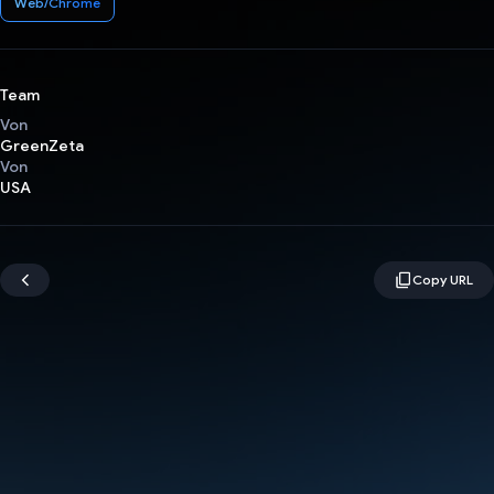
Web/Chrome
Team
Von
GreenZeta
Von
USA