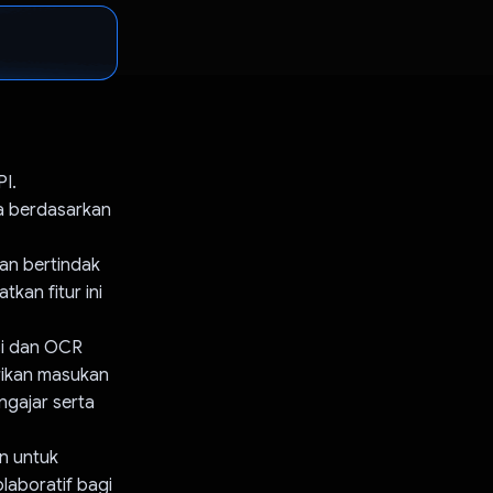
I.
a berdasarkan
an bertindak
an fitur ini
i dan OCR
rikan masukan
ngajar serta
n untuk
laboratif bagi