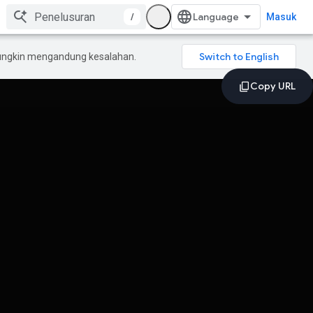
/
Masuk
mungkin mengandung kesalahan.