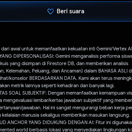
Beri suara
Telah memilih.
 dari awal untuk memanfaatkan kekuatan inti Gemini/Vertex AP
ANG DIPERSONALISASI: Gemini menganalisis performa sisw
n, kuis yang disimpan di Firestore DB, dan memberikan analisis
, Kelemahan, Peluang, dan Ancaman) dalam BAHASA ASLI d
ihat/konselor BERDASARKAN DATA. Kami akan terus meningkatk
kan metrik lainnya seperti kehadiran dan banyak lagi.
TAS SOAL SUBJEKTIF: Dengan memanfaatkan kemampuan vis
na mengevaluasi lembar/kertas jawaban subjektif yang membe
ertanyaan/jawaban. Hal ini sangat mengurangi beban kerja pe
u kelalaian manusia sekaligus memberikan masukan langsung.
D ANCHOR YANG DIDUKUNG DENGAN AI: Fitur ini digunaka
nted world berbasis lokasi yang menyediakan lingkungan ko