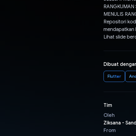
RANGKUMAN S
MENULIS RA
Repositori kod
mendapatkan h
Lihat slide ber
Dibuat denga
Flutter
An
Tim
Oleh
Ziksana - San
From