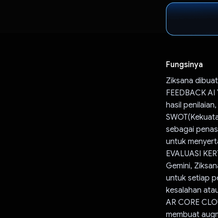
Fungsinya
Ziksana dibuat
FEEDBACK AI Y
hasil penilaia
SWOT(Kekuatan
sebagai penas
untuk menyerta
EVALUASI KER
Gemini, Ziksa
untuk setiap p
kesalahan ata
AR CORE CLOU
membuat augme