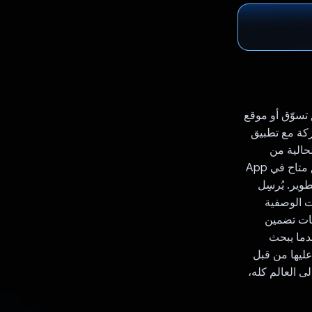
ق تسوّق أو موقع
ركة مع تطبيق
لحالية من
عشرات المواقع الإلكترونية لملايين المنتجات. هذا هو الجزء الرائع من Flutter، والتطبيق متاح في App
خدمه 20 ألف مستخدم نشط شهريًا. Gemini قيد التطوير. يُرسِل
ت الوصفية
يات تضمين
ئعًا عن التشابه عندما يبحث
ليها من قبل
ى العالم كله،