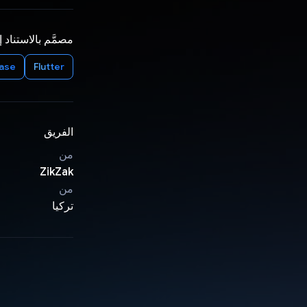
مصمَّم بالاستناد 
base
Flutter
الفريق
من
ZikZak
من
تركيا