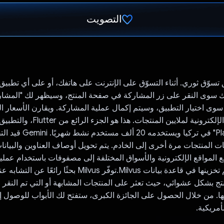
التصويت
تم التصويت.
 تطبيق تسوّق ثوري. أثناء التسوّق على الإنترنت على هاتفك، أو على أي تطبي
يك سوى النقر على زر المشاركة في صفحة المنتج، وسيظهر لك "المشا
عليك سوى اختيار التطبيق، وسيتم إكمال عملية المشاركة. ويقارن الأسعار ا
Store و"متجر Play" في تركيا ويست‫
ت المنتجات مرة أخرى إلى الخادم. يتم تحويل أوصاف العناوين والبيانا
 المواقع الإلكترونية والأسواق المختلفة إلى مصفوفات باستخدام عمل
Gemini API ويتم تخزينها في قاعدة بيانات Milvus.توفّر Milvus بحثًا را
 بشكل عشوائي، حيث تعثر على المنتجات المشابهة أو التي تم النقر ع
. من خلال الحصول على الجائزة الكبرى، ستفتح لك الأبواب للوصول إل
أمريكية.